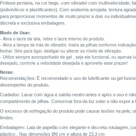
Prótese peniana, na cor bege, com vibrador com multivelocidade, fa
(polivinílicos e plastificantes). Com anatomia arrojada, textura agr
para proporcionar momentos de muito prazer a dois ou individual
discreta e exclusiva embalagem.
Modo de Usar:
- Abra o lacre da lata, retire o lacre interno do produto.
- Abra a tampa de trás do vibrador, insira as pilhas conforme indicaçã
fechar. Gire para ligar, desligar ou alterar os níveis de vibração.
- Utilize sempre acompanhado de gel , seja ele funcional, ou apenas lu
desejado, controle a velocidade desejada e aproveite esse prazer!
Notas:
Recomendações: É recomendado o uso de lubrificante ou gel funciona
desempenho do produto.
Cuidados: Lavar com água e sabão neutro antes e após o uso e não
compartimento de pilhas. Conservar fora da luz solar e não expor a 
O excesso de esfregação do produto pode causar lesões na pele, u
limites.
Embalagem: Lata de papelão com elegante e discreta rotulagem, c
plástico . Nas dimensões Ø6 cm e altura de 23,3 cm