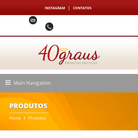
|
INSTAGRAM
CONTATOS
atendimento@40graushot.com.br
(11) 99575-6508
Main Navigation
PRODUTOS
Home
Produtos